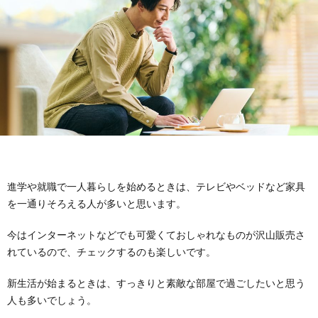
ハ
立
ッ
ち
ク
進学や就職で一人暮らしを始めるときは、テレビやベッドなど家具
を一通りそろえる人が多いと思います。
今はインターネットなどでも可愛くておしゃれなものが沢山販売さ
れているので、チェックするのも楽しいです。
新生活が始まるときは、すっきりと素敵な部屋で過ごしたいと思う
人も多いでしょう。