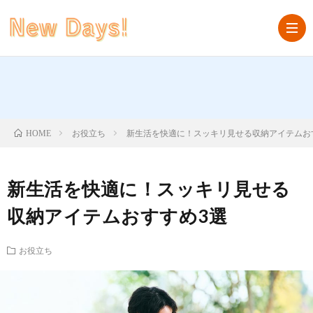
HOM
お役立ち
新生活を快適に！スッキリ見せる収納アイテムお
HOME
衣
食
家
新生活を快適に！スッキリ見せる
収納アイテムおすすめ3選
住
具・
ラ
お役立ち
家
イ
お
電
フ
役