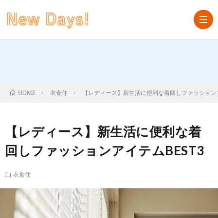
HOM
衣食住
【レディース】新生活に便利な着回しファッションア
HOME
衣
食
家
【レディース】新生活に便利な着
回しファッションアイテムBEST3
住
具・
ラ
衣食住
家
イ
お
電
フ
役