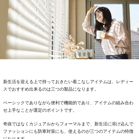
ハ
立
ッ
ち
ク
新生活を迎える上で持っておきたい着こなしアイテムは、レディー
スでおすすめ出来るのは三つの製品になります。
ベーシックでありながら便利で機能的であり、アイテムの組み合わ
せ上手なことが選定のポイントです。
奇抜ではなくカジュアルからフォーマルまで、新生活に溶け込んで
ファッションにも防寒対策にも、使えるのが三つのアイテムの特徴
になります。